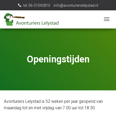
tel: 06-31042810
info@avonturierslelystad.nl
N
A
V
I
G
A
T
Openingstijden
I
E
W
I
S
S
E
L
E
Avonturiers Lelystad is 52 weken per jaar geopend van
N
maandag tot en met vrijdag van 7.00 uur tot 18.30.