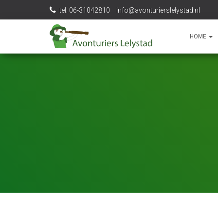
tel: 06-31042810
info@avonturierslelystad.nl
HOME