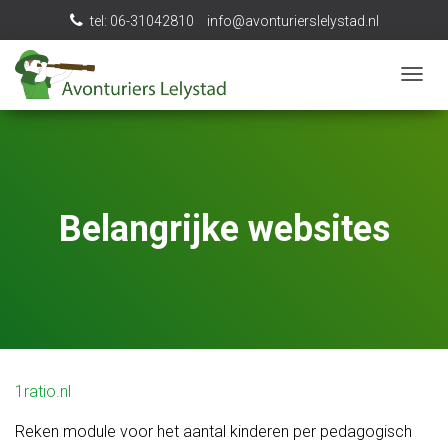
tel: 06-31042810
info@avonturierslelystad.nl
N
A
V
I
G
A
T
Belangrijke websites
I
E
W
I
S
S
E
L
E
1ratio.nl
N
Reken module voor het aantal kinderen per pedagogisch