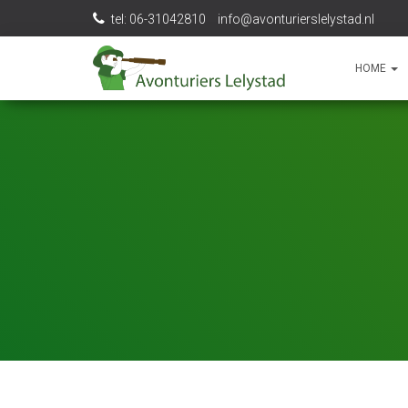
tel: 06-31042810
info@avonturierslelystad.nl
HOME