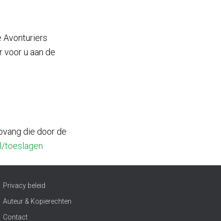
e Avonturiers
r voor u aan de
pvang die door de
l/toeslagen
Privacy beleid
Auteur & Kopierechten
Contact