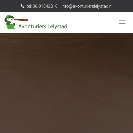
tel: 06-31042810
info@avonturierslelystad.nl
N
A
V
I
G
A
T
I
E
W
I
S
S
E
L
E
N