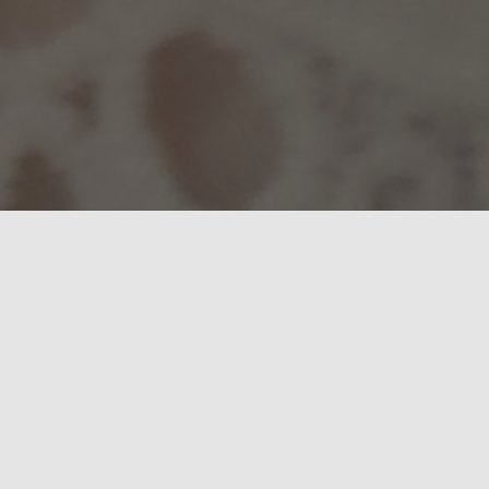
Welk kind vindt het nou niet
leuk om op avontuur te gaan?
Elk kind is nieuwsgierig en wil graag de omgeving om
zich heen ontdekken.