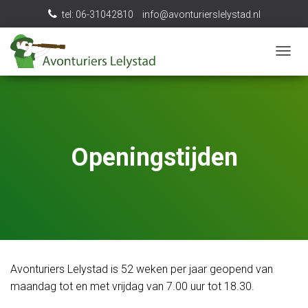
tel: 06-31042810
info@avonturierslelystad.nl
N
A
V
I
G
A
T
Openingstijden
I
E
W
I
S
S
E
L
E
Avonturiers Lelystad is 52 weken per jaar geopend van
N
maandag tot en met vrijdag van 7.00 uur tot 18.30.